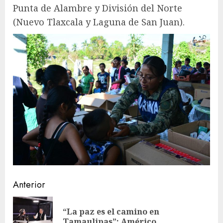
Punta de Alambre y División del Norte
(Nuevo Tlaxcala y Laguna de San Juan).
Sigue
Anterior
leyendo
“La paz es el camino en
En
Tamaulipas”: Américo