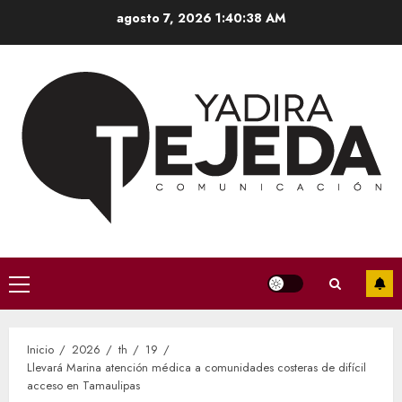
Saltar
agosto 7, 2026
1:40:39 AM
al
contenido
Menú
principal
Inicio
2026
th
19
Llevará Marina atención médica a comunidades costeras de difícil
acceso en Tamaulipas