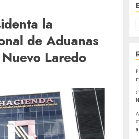
identa la
onal de Aduanas
 Nuevo Laredo
P
m
C
N
A
o
a