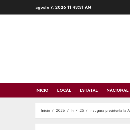
Saltar
agosto 7, 2026
11:43:32 AM
al
contenido
INICIO
LOCAL
ESTATAL
NACIONAL
Inicio
2026
th
25
Inaugura presidenta la