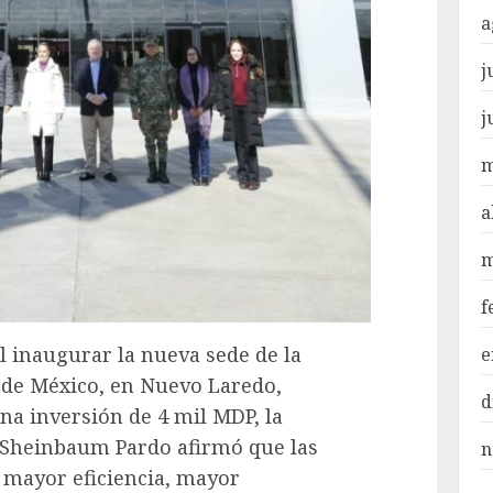
a
j
j
m
a
m
f
 inaugurar la nueva sede de la
e
de México, en Nuevo Laredo,
d
na inversión de 4 mil MDP, la
 Sheinbaum Pardo afirmó que las
n
r mayor eficiencia, mayor