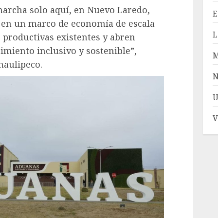
marcha solo aquí, en Nuevo Laredo,
E
 en un marco de economía de escala
L
 productivas existentes y abren
miento inclusivo y sostenible”,
amaulipeco.
N
U
V