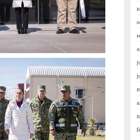
n
o
s
a
j
j
m
a
m
f