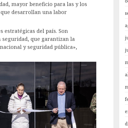
o
ad, mayor beneficio para las y los
 que desarrollan una labor
s
a
 estratégicas del país. Son
j
 seguridad, que garantizan la
 nacional y seguridad pública»,
j
m
a
m
f
e
d