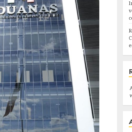
I
v
c
R
C
e