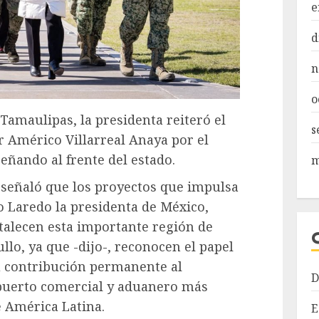
e
d
n
o
Tamaulipas, la presidenta reiteró el
s
 Américo Villarreal Anaya por el
ñando al frente del estado.
m
a señaló que los proyectos que impulsa
 Laredo la presidenta de México,
talecen esta importante región de
llo, ya que -dijo-, reconocen el papel
su contribución permanente al
D
 puerto comercial y aduanero más
e América Latina.
E