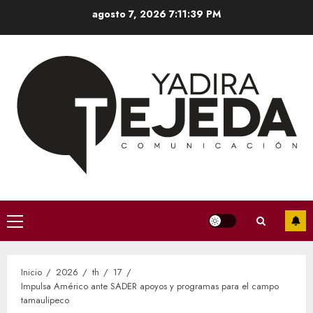
Saltar
agosto 7, 2026
7:11:40 PM
al
contenido
Menú
principal
Inicio
2026
th
17
Impulsa Américo ante SADER apoyos y programas para el campo
tamaulipeco