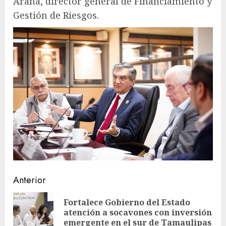
Arana, director general de Financiamiento y
Gestión de Riesgos.
Sigue
Anterior
leyendo
Fortalece Gobierno del Estado
En
atención a socavones con inversión
ant
emergente en el sur de Tamaulipas