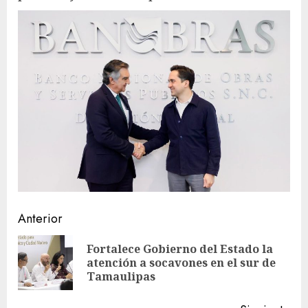
Sigue
Anterior
leyendo
Fortalece Gobierno del Estado la
En
atención a socavones en el sur de
ant
Tamaulipas