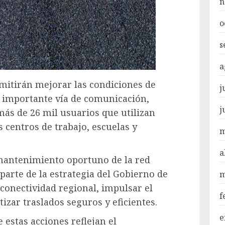
n
o
s
a
mitirán mejorar las condiciones de
j
a importante vía de comunicación,
j
ás de 26 mil usuarios que utilizan
s centros de trabajo, escuelas y
m
a
mantenimiento oportuno de la red
parte de la estrategia del Gobierno de
m
 conectividad regional, impulsar el
f
izar traslados seguros y eficientes.
e
e estas acciones reflejan el