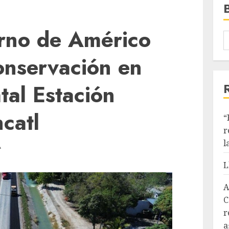
erno de Américo
onservación en
tal Estación
ncatl
“
r
l
A
L
A
C
r
a