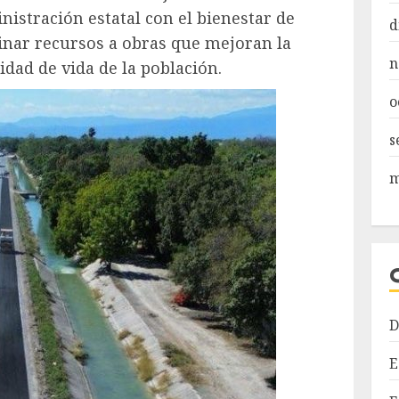
istración estatal con el bienestar de
d
tinar recursos a obras que mejoran la
n
lidad de vida de la población.
o
s
m
D
E