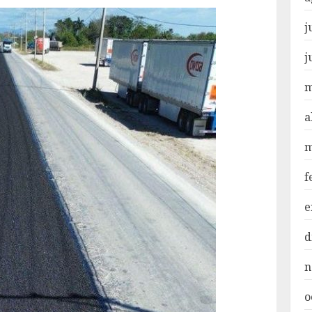
j
j
m
a
m
f
e
d
n
o