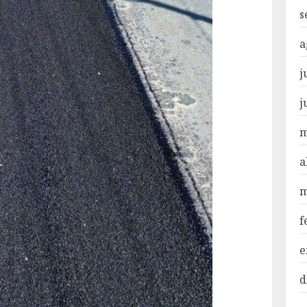
s
a
j
j
m
a
m
f
e
d