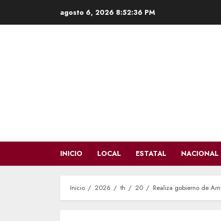
Saltar
agosto 6, 2026
8:52:38 PM
al
contenido
INICIO
LOCAL
ESTATAL
NACIONAL
Inicio
2026
th
20
Realiza gobierno de Amér