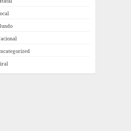
statal
ocal
Mundo
acional
ncategorized
iral