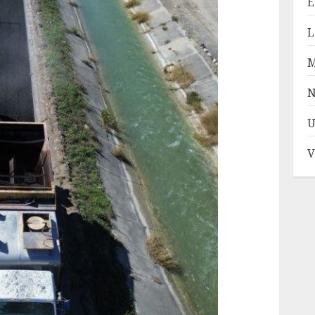
E
L
N
U
V