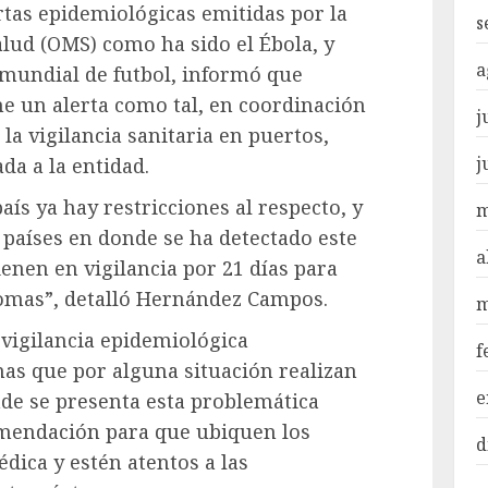
rtas epidemiológicas emitidas por la
s
lud (OMS) como ha sido el Ébola, y
a
l mundial de futbol, informó que
ne un alerta como tal, en coordinación
j
la vigilancia sanitaria en puertos,
j
da a la entidad.
ís ya hay restricciones al respecto, y
m
 países en donde se ha detectado este
a
enen en vigilancia por 21 días para
omas”, detalló Hernández Campos.
m
 vigilancia epidemiológica
f
as que por alguna situación realizan
e
nde se presenta esta problemática
comendación para que ubiquen los
d
dica y estén atentos a las