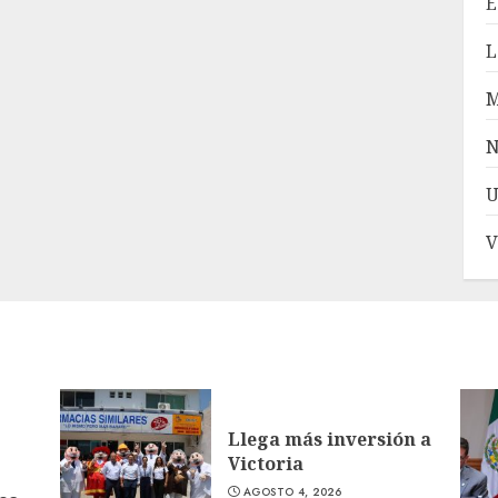
E
L
N
U
V
Llega más inversión a
Victoria
AGOSTO 4, 2026