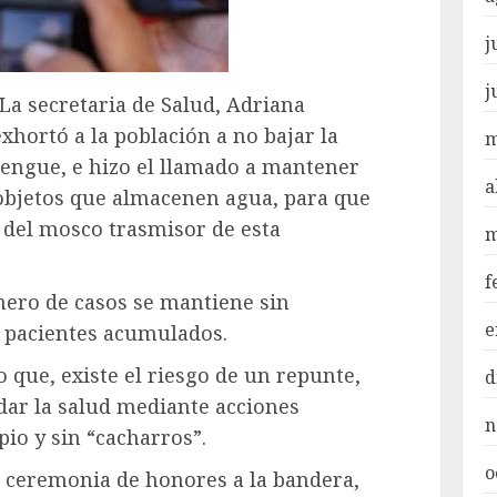
j
j
 La secretaria de Salud, Adriana
hortó a la población a no bajar la
m
dengue, e hizo el llamado a mantener
a
e objetos que almacenen agua, para que
 del mosco trasmisor de esta
m
f
mero de casos se mantiene sin
e
 pacientes acumulados.
o que, existe el riesgo de un repunte,
d
idar la salud mediante acciones
n
io y sin “cacharros”.
o
la ceremonia de honores a la bandera,