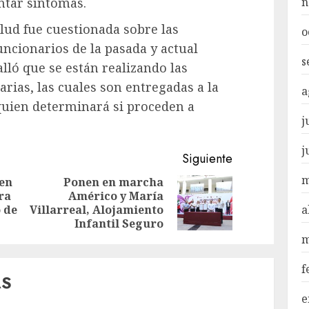
ntar síntomas.
n
alud fue cuestionada sobre las
o
uncionarios de la pasada y actual
s
lló que se están realizando las
rias, las cuales son entregadas a la
a
uien determinará si proceden a
j
j
Siguiente
m
en
Ponen en marcha
ra
Américo y María
Entrada
Siguiente
o de
Villarreal, Alojamiento
a
anterior:
entrada:
Infantil Seguro
m
f
AS
e