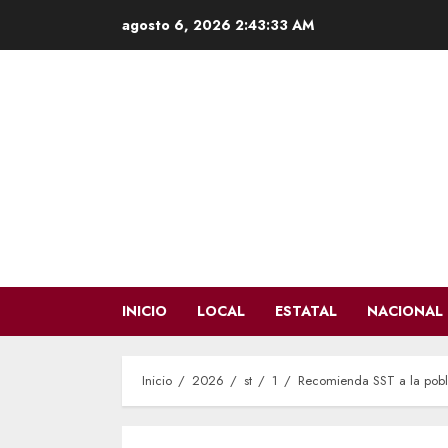
Saltar
agosto 6, 2026
2:43:34 AM
al
contenido
INICIO
LOCAL
ESTATAL
NACIONAL
Inicio
2026
st
1
Recomienda SST a la pobla