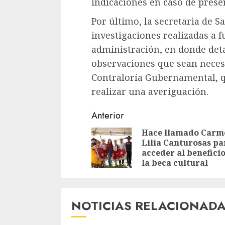
indicaciones en caso de prese
Por último, la secretaria de S
investigaciones realizadas a f
administración, en donde deta
observaciones que sean necesa
Contraloría Gubernamental, q
realizar una averiguación.
Sigue
Anterior
leyendo
Hace llamado Carm
Lilia Canturosas pa
acceder al benefici
la beca cultural
NOTICIAS RELACIONAD