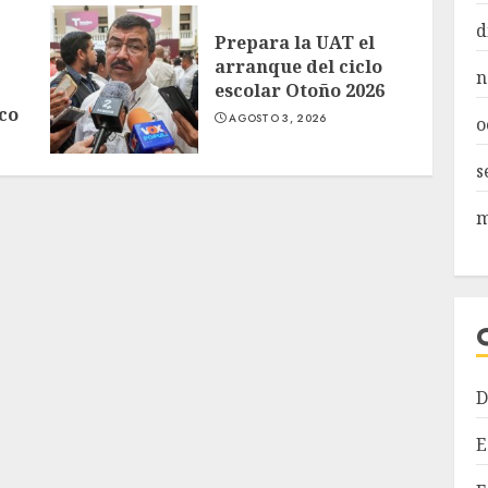
d
Prepara la UAT el
arranque del ciclo
n
escolar Otoño 2026
co
AGOSTO 3, 2026
o
s
m
D
E