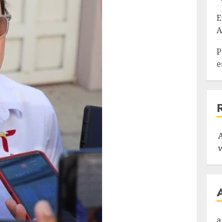
E
A
P
e
a