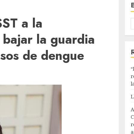
ST a la
 bajar la guardia
asos de dengue
“
r
l
L
A
C
r
a