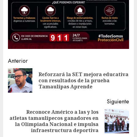
Sigue
Anterior
leyendo
Reforzará la SET mejora educativa
En
con resultados de la prueba
ant
Tamaulipas Aprende
Siguiente
Reconoce Américo a las y los
atletas tamaulipecos ganadores en
Siguiente
la Olimpiada Nacional e impulsa
entrada:
infraestructura deportiva