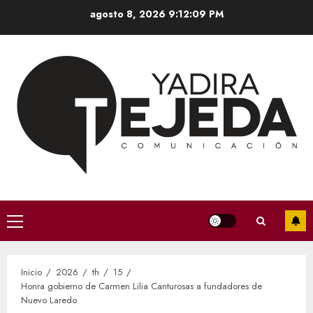
Saltar
agosto 8, 2026
9:12:10 PM
al
contenido
Menú
principal
Inicio
2026
th
15
Honra gobierno de Carmen Lilia Canturosas a fundadores de
Nuevo Laredo