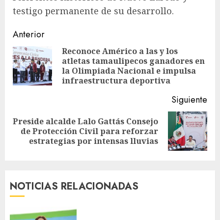
testigo permanente de su desarrollo.
Sigue
Anterior
leyendo
Reconoce Américo a las y los
atletas tamaulipecos ganadores en
En
la Olimpiada Nacional e impulsa
ant
infraestructura deportiva
Siguiente
Preside alcalde Lalo Gattás Consejo
Siguiente
de Protección Civil para reforzar
entrada:
estrategias por intensas lluvias
NOTICIAS RELACIONADAS