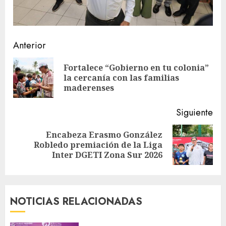
Sigue
Anterior
leyendo
Fortalece “Gobierno en tu colonia”
En
la cercanía con las familias
ant
maderenses
Siguiente
Encabeza Erasmo González
Siguiente
Robledo premiación de la Liga
entrada:
Inter DGETI Zona Sur 2026
NOTICIAS RELACIONADAS