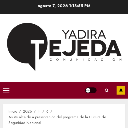
Saltar
agosto 7, 2026
1:18:56 PM
al
contenido
Menú
principal
Inicio
2026
th
6
Asiste alcalde a presentación del programa de la Cultura de
Seguridad Nacional