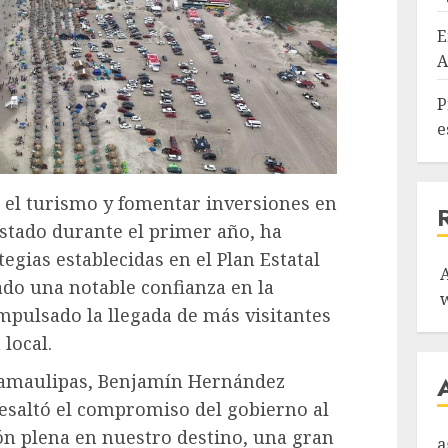
E
A
P
e
r el turismo y fomentar inversiones en
stado durante el primer año, ha
egias establecidas en el Plan Estatal
do una notable confianza en la
impulsado la llegada de más visitantes
local.
Tamaulipas, Benjamín Hernández
 resaltó el compromiso del gobierno al
ón plena en nuestro destino, una gran
a