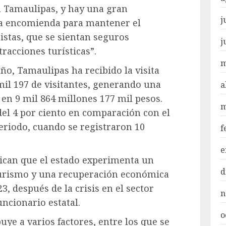
ia Tamaulipas, y hay una gran
j
ra encomienda para mantener el
ristas, que se sientan seguros
j
tracciones turísticas”.
m
año, Tamaulipas ha recibido la visita
il 197 de visitantes, generando una
a
n 9 mil 864 millones 177 mil pesos.
m
el 4 por ciento en comparación con el
eriodo, cuando se registraron 10
f
e
ican que el estado experimenta un
d
turismo y una recuperación económica
3, después de la crisis en el sector
n
ncionario estatal.
o
ibuye a varios factores, entre los que se