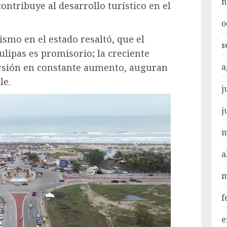
n
contribuye al desarrollo turístico en el
o
rismo en el estado resaltó, que el
s
lipas es promisorio; la creciente
a
versión en constante aumento, auguran
le.
j
j
m
a
m
f
e