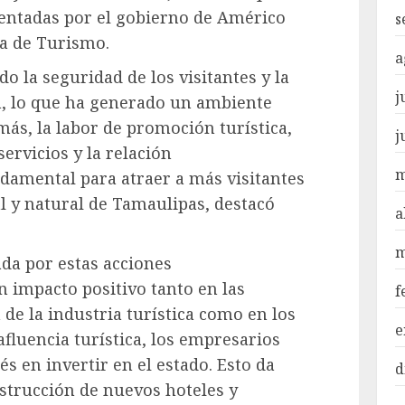
entadas por el gobierno de Américo
s
ía de Turismo.
a
do la seguridad de los visitantes y la
j
n, lo que ha generado un ambiente
más, la labor de promoción turística,
j
servicios y la relación
m
undamental para atraer a más visitantes
l y natural de Tamaulipas, destacó
a
m
ada por estas acciones
 impacto positivo tanto en las
f
de la industria turística como en los
e
luencia turística, los empresarios
 en invertir en el estado. Esto da
d
strucción de nuevos hoteles y