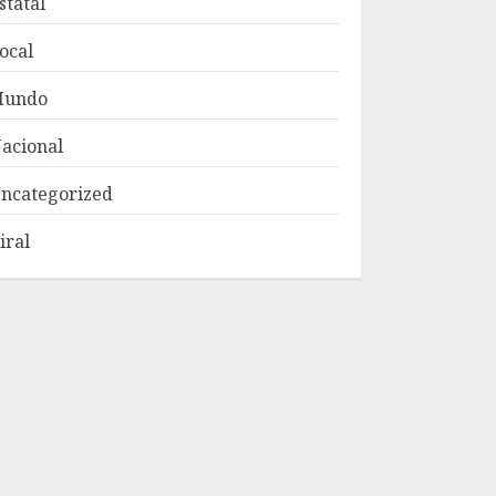
statal
ocal
Mundo
acional
ncategorized
iral