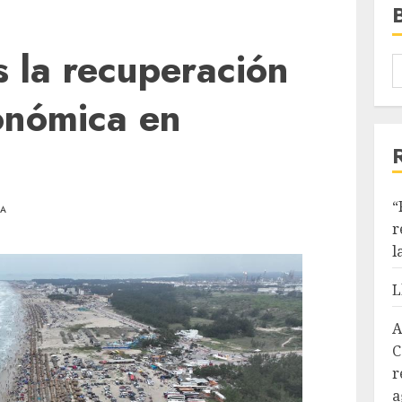
 la recuperación
conómica en
“
RA
r
l
L
A
C
r
a