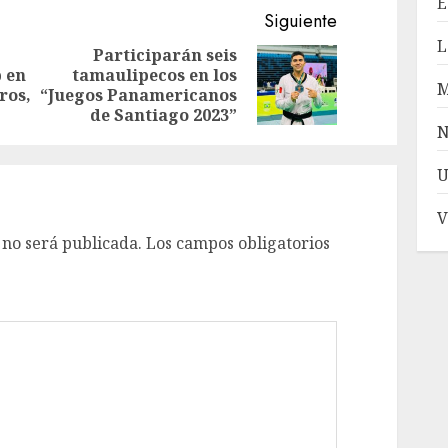
E
Siguiente
L
Participarán seis
 en
tamaulipecos en los
Entrada
Siguiente
ros,
“Juegos Panamericanos
anterior:
entrada:
de Santiago 2023”
N
U
V
 no será publicada.
Los campos obligatorios