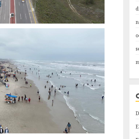
d
n
o
s
m
D
E