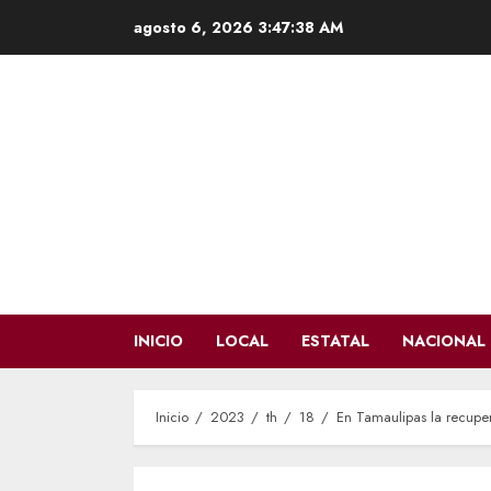
Saltar
agosto 6, 2026
3:47:39 AM
al
contenido
INICIO
LOCAL
ESTATAL
NACIONAL
Inicio
2023
th
18
En Tamaulipas la recuper