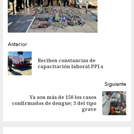
Sigue
Anterior
leyendo
Reciben constancias de
En
capacitación laboral PPLs
ant
Siguiente
Ya son más de 150 los casos
Siguiente
confirmados de dengue; 3 del tipo
entrada:
grave