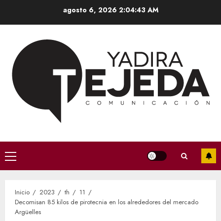
Saltar
agosto 6, 2026
2:04:44 AM
al
contenido
Menú
principal
Inicio
2023
th
11
Decomisan 85 kilos de pirotecnia en los alrededores del mercado
Argüelles