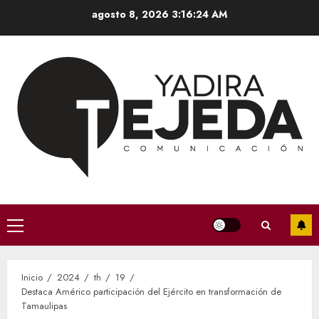
Saltar
agosto 8, 2026
3:16:25 AM
al
contenido
Menú
principal
Inicio
2024
th
19
Destaca Américo participación del Ejército en transformación de
Tamaulipas