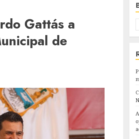
rdo Gattás a
unicipal de
P
m
C
N
A
o
a