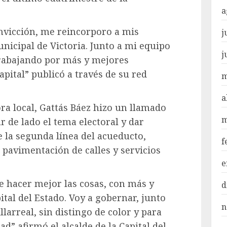
a
onvicción, me reincorporo a mis
j
icipal de Victoria. Junto a mi equipo
j
abajando por más y mejores
pital” publicó a través de su red
m
a
ra local, Gattás Báez hizo un llamado
m
ar de lado el tema electoral y dar
e la segunda línea del acueducto,
f
 pavimentación de calles y servicios
e
 hacer mejor las cosas, con más y
d
tal del Estado. Voy a gobernar, junto
n
arreal, sin distingo de color y para
ad” afirmó el alcalde de la Capital del