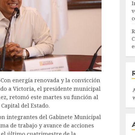
I
v
c
R
C
e
 –Con energía renovada y la convicción
do a Victoria, el presidente municipal
áez, retomó este martes su función al
Capital del Estado.
on integrantes del Gabinete Municipal
rama de trabajo y avance de acciones
el último cuatrimestre de la