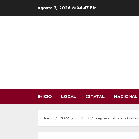
Saltar
agosto 7, 2026
6:04:48 PM
al
contenido
INICIO
LOCAL
ESTATAL
NACIONAL
Inicio
2024
th
12
Regresa Eduardo Gattás 