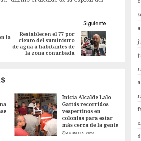
o
s
Siguiente
a
Restablecen el 77 por
en la
ciento del suministro
Entrada
Siguiente
j
de agua a habitantes de
anterior:
entrada:
la zona conurbada
j
m
AS
a
m
Inicia Alcalde Lalo
ama
Gattás recorridos
f
nse
vespertinos en
colonias para estar
e
más cerca de la gente
AGOSTO 6, 2026
d