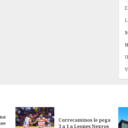
E
L
N
U
V
ama
Correcaminos le pega
nse
3 a 1 a Leones Negros