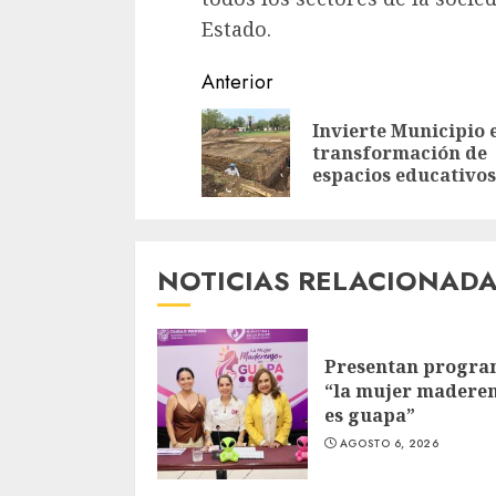
Estado.
Sigue
Anterior
leyendo
Invierte Municipio 
transformación de
espacios educativos
NOTICIAS RELACIONAD
Presentan progr
“la mujer madere
es guapa”
AGOSTO 6, 2026