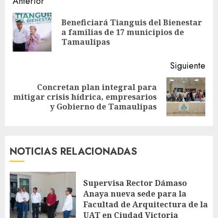
Sigue
Anterior
leyendo
Beneficiará Tianguis del Bienestar
En
a familias de 17 municipios de
ant
Tamaulipas
Siguiente
Concretan plan integral para
Siguiente
mitigar crisis hídrica, empresarios
entrada:
y Gobierno de Tamaulipas
NOTICIAS RELACIONADAS
Supervisa Rector Dámaso
Anaya nueva sede para la
Facultad de Arquitectura de la
UAT en Ciudad Victoria