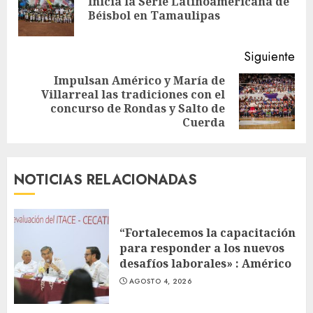
Inicia la Serie Latinoamericana de
En
Béisbol en Tamaulipas
ant
Siguiente
Impulsan Américo y María de
Villarreal las tradiciones con el
Siguiente
concurso de Rondas y Salto de
entrada:
Cuerda
NOTICIAS RELACIONADAS
“Fortalecemos la capacitación
para responder a los nuevos
desafíos laborales» : Américo
AGOSTO 4, 2026